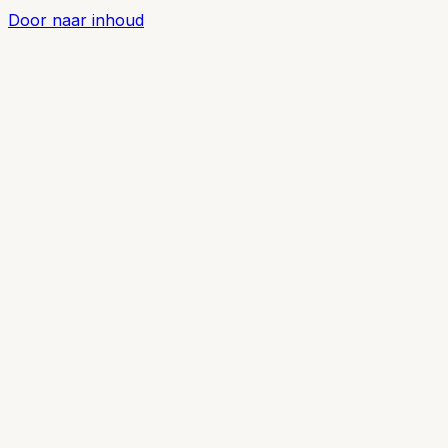
Door naar inhoud
Diensten
Pakketten
Werkwijze
Cases
Blog
Gratis Gesprek